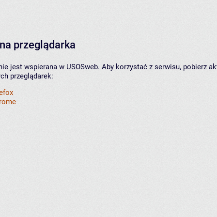
na przeglądarka
nie jest wspierana w USOSweb. Aby korzystać z serwisu, pobierz ak
ych przeglądarek:
refox
hrome