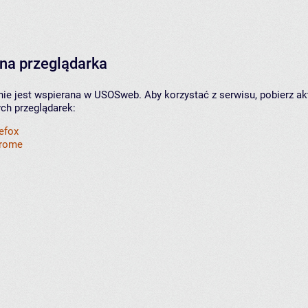
na przeglądarka
nie jest wspierana w USOSweb. Aby korzystać z serwisu, pobierz ak
ych przeglądarek:
refox
hrome