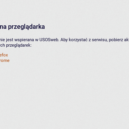
na przeglądarka
nie jest wspierana w USOSweb. Aby korzystać z serwisu, pobierz ak
ych przeglądarek:
refox
hrome