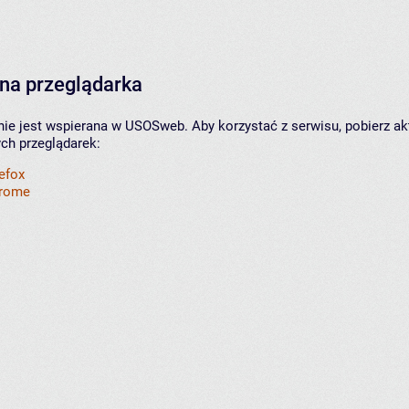
na przeglądarka
nie jest wspierana w USOSweb. Aby korzystać z serwisu, pobierz ak
ych przeglądarek:
refox
hrome