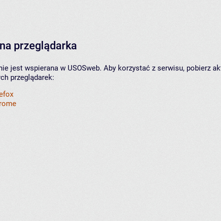
na przeglądarka
nie jest wspierana w USOSweb. Aby korzystać z serwisu, pobierz ak
ych przeglądarek:
refox
hrome