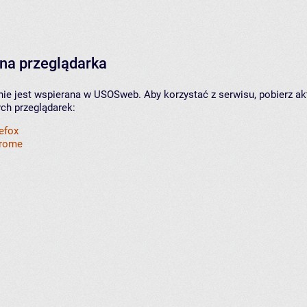
na przeglądarka
nie jest wspierana w USOSweb. Aby korzystać z serwisu, pobierz ak
ych przeglądarek:
refox
hrome