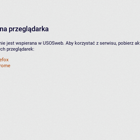
na przeglądarka
nie jest wspierana w USOSweb. Aby korzystać z serwisu, pobierz ak
ych przeglądarek:
refox
hrome