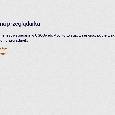
na przeglądarka
nie jest wspierana w USOSweb. Aby korzystać z serwisu, pobierz ak
ych przeglądarek:
refox
hrome