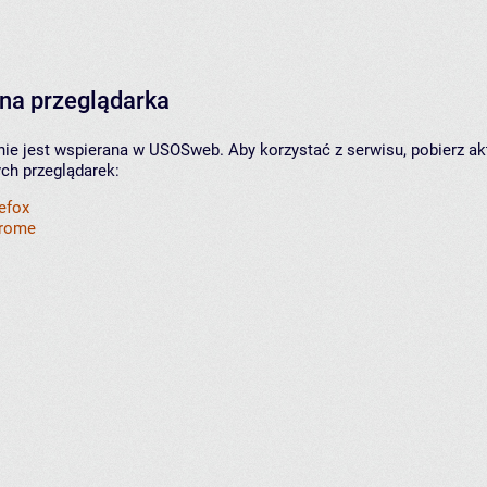
na przeglądarka
nie jest wspierana w USOSweb. Aby korzystać z serwisu, pobierz ak
ych przeglądarek:
refox
hrome