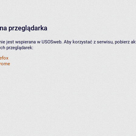
na przeglądarka
nie jest wspierana w USOSweb. Aby korzystać z serwisu, pobierz ak
ych przeglądarek:
refox
hrome