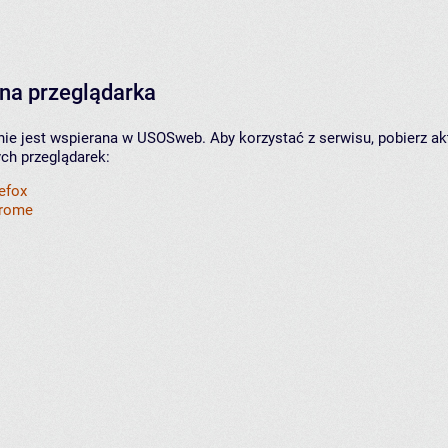
na przeglądarka
nie jest wspierana w USOSweb. Aby korzystać z serwisu, pobierz ak
ych przeglądarek:
refox
hrome