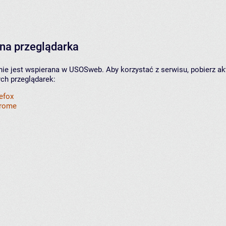
na przeglądarka
nie jest wspierana w USOSweb. Aby korzystać z serwisu, pobierz ak
ych przeglądarek:
refox
hrome