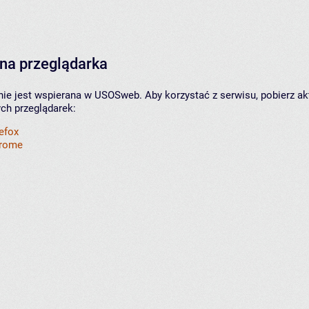
na przeglądarka
nie jest wspierana w USOSweb. Aby korzystać z serwisu, pobierz ak
ych przeglądarek:
refox
hrome