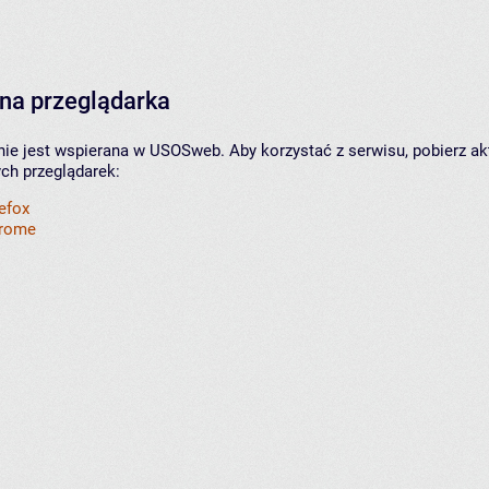
na przeglądarka
nie jest wspierana w USOSweb. Aby korzystać z serwisu, pobierz ak
ych przeglądarek:
refox
hrome