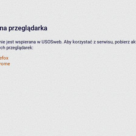
na przeglądarka
nie jest wspierana w USOSweb. Aby korzystać z serwisu, pobierz ak
ych przeglądarek:
refox
hrome