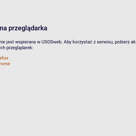
na przeglądarka
nie jest wspierana w USOSweb. Aby korzystać z serwisu, pobierz ak
ych przeglądarek:
refox
hrome