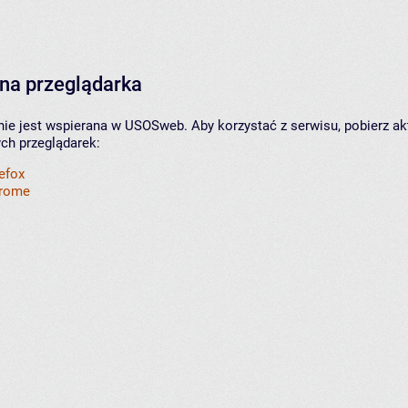
na przeglądarka
nie jest wspierana w USOSweb. Aby korzystać z serwisu, pobierz ak
ych przeglądarek:
refox
hrome