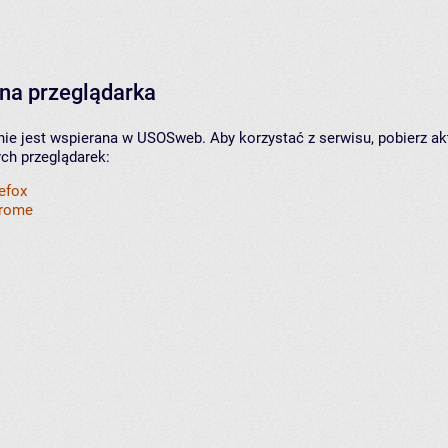
na przeglądarka
nie jest wspierana w USOSweb. Aby korzystać z serwisu, pobierz ak
ych przeglądarek:
refox
hrome