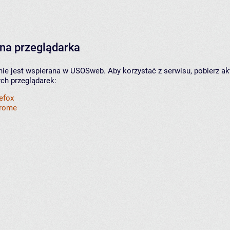
na przeglądarka
nie jest wspierana w USOSweb. Aby korzystać z serwisu, pobierz ak
ych przeglądarek:
refox
hrome