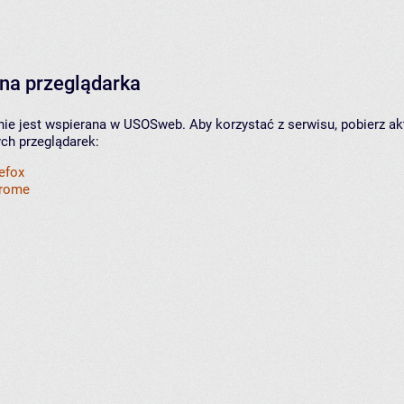
na przeglądarka
nie jest wspierana w USOSweb. Aby korzystać z serwisu, pobierz ak
ych przeglądarek:
refox
hrome