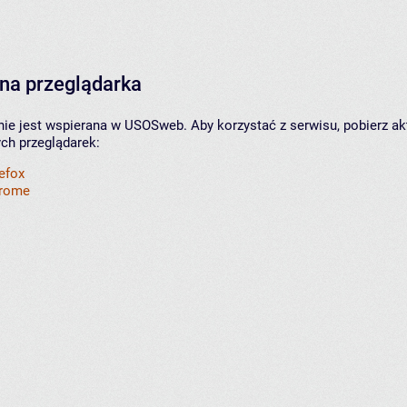
na przeglądarka
nie jest wspierana w USOSweb. Aby korzystać z serwisu, pobierz ak
ych przeglądarek:
refox
hrome