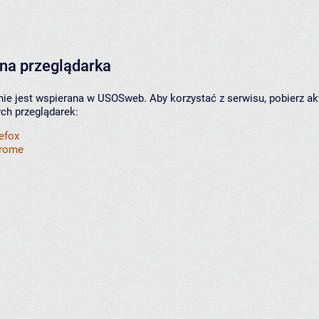
na przeglądarka
nie jest wspierana w USOSweb. Aby korzystać z serwisu, pobierz ak
ych przeglądarek:
refox
hrome