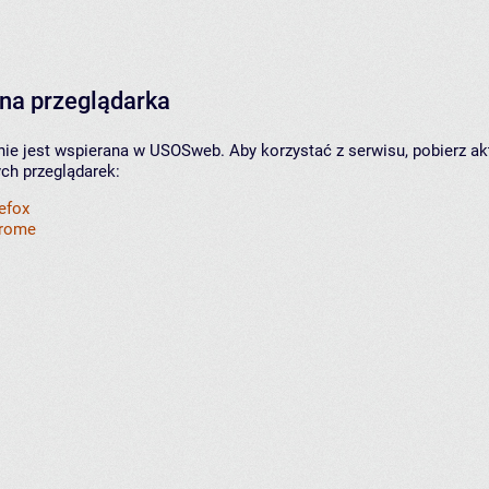
na przeglądarka
nie jest wspierana w USOSweb. Aby korzystać z serwisu, pobierz ak
ych przeglądarek:
refox
hrome