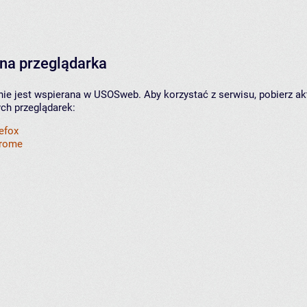
na przeglądarka
nie jest wspierana w USOSweb. Aby korzystać z serwisu, pobierz ak
ych przeglądarek:
refox
hrome