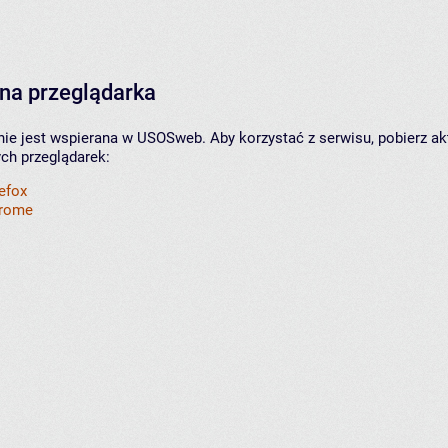
na przeglądarka
nie jest wspierana w USOSweb. Aby korzystać z serwisu, pobierz ak
ych przeglądarek:
refox
hrome