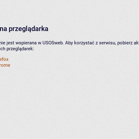
na przeglądarka
nie jest wspierana w USOSweb. Aby korzystać z serwisu, pobierz ak
ych przeglądarek:
refox
hrome