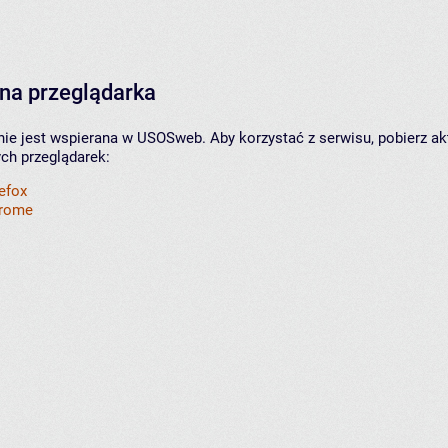
na przeglądarka
nie jest wspierana w USOSweb. Aby korzystać z serwisu, pobierz ak
ych przeglądarek:
refox
hrome