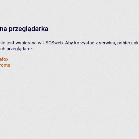
na przeglądarka
nie jest wspierana w USOSweb. Aby korzystać z serwisu, pobierz ak
ych przeglądarek:
refox
hrome