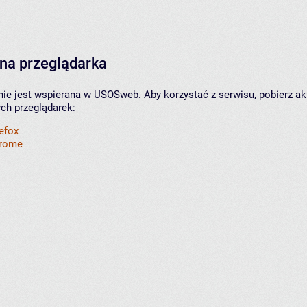
na przeglądarka
nie jest wspierana w USOSweb. Aby korzystać z serwisu, pobierz ak
ych przeglądarek:
refox
hrome