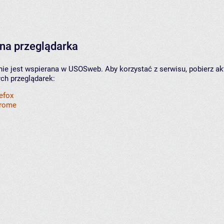
na przeglądarka
nie jest wspierana w USOSweb. Aby korzystać z serwisu, pobierz ak
ych przeglądarek:
refox
hrome