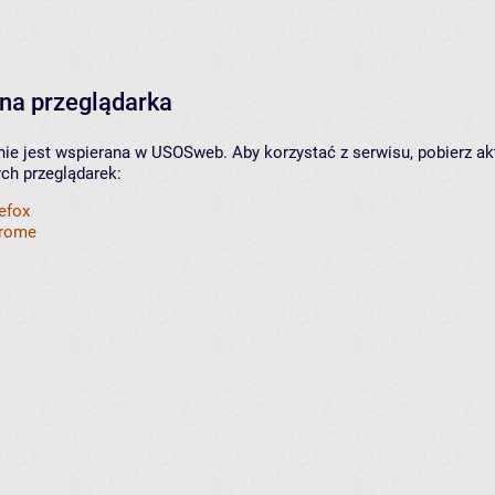
na przeglądarka
nie jest wspierana w USOSweb. Aby korzystać z serwisu, pobierz ak
ych przeglądarek:
refox
hrome