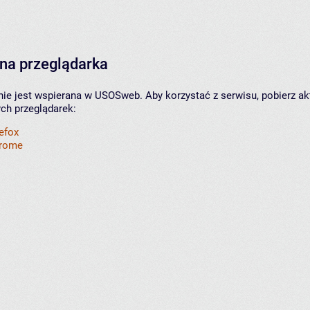
na przeglądarka
nie jest wspierana w USOSweb. Aby korzystać z serwisu, pobierz ak
ych przeglądarek:
refox
hrome