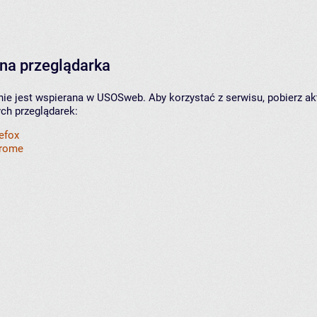
na przeglądarka
nie jest wspierana w USOSweb. Aby korzystać z serwisu, pobierz ak
ych przeglądarek:
refox
hrome