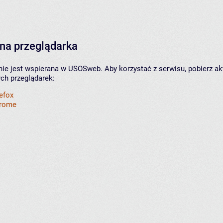
na przeglądarka
nie jest wspierana w USOSweb. Aby korzystać z serwisu, pobierz ak
ych przeglądarek:
refox
hrome