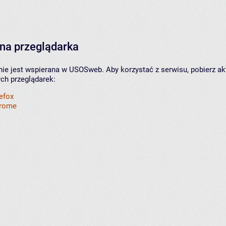
na przeglądarka
nie jest wspierana w USOSweb. Aby korzystać z serwisu, pobierz ak
ych przeglądarek:
refox
hrome