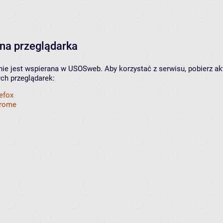
na przeglądarka
nie jest wspierana w USOSweb. Aby korzystać z serwisu, pobierz ak
ych przeglądarek:
refox
hrome