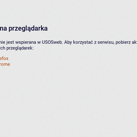
na przeglądarka
nie jest wspierana w USOSweb. Aby korzystać z serwisu, pobierz ak
ych przeglądarek:
refox
hrome