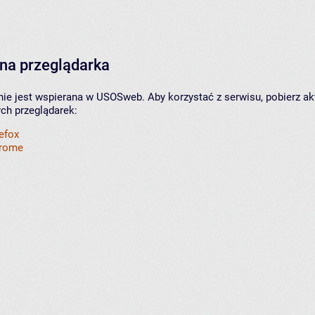
na przeglądarka
nie jest wspierana w USOSweb. Aby korzystać z serwisu, pobierz ak
ych przeglądarek:
refox
hrome