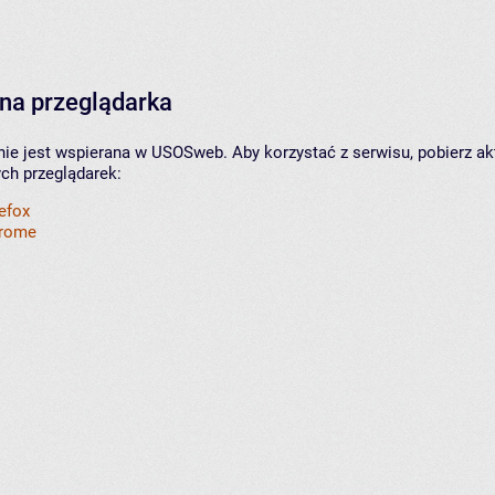
na przeglądarka
nie jest wspierana w USOSweb. Aby korzystać z serwisu, pobierz ak
ych przeglądarek:
refox
hrome