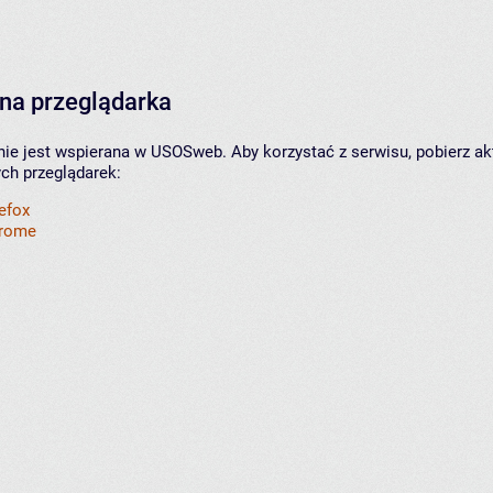
na przeglądarka
nie jest wspierana w USOSweb. Aby korzystać z serwisu, pobierz ak
ych przeglądarek:
refox
hrome