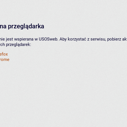
na przeglądarka
nie jest wspierana w USOSweb. Aby korzystać z serwisu, pobierz ak
ych przeglądarek:
refox
hrome