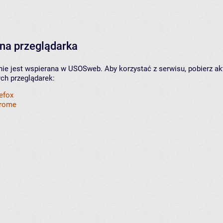
na przeglądarka
nie jest wspierana w USOSweb. Aby korzystać z serwisu, pobierz ak
ych przeglądarek:
refox
hrome