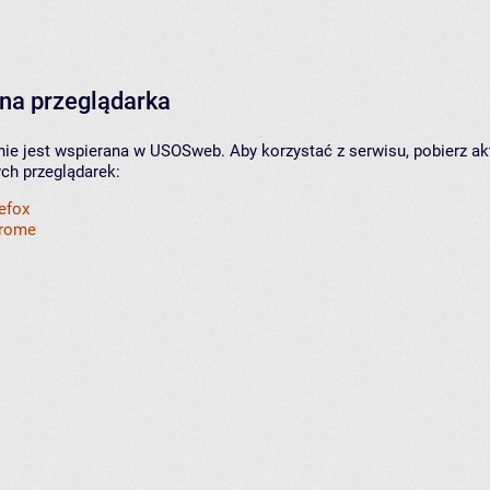
na przeglądarka
nie jest wspierana w USOSweb. Aby korzystać z serwisu, pobierz ak
ych przeglądarek:
refox
hrome