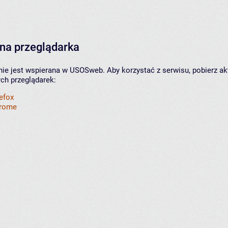
na przeglądarka
nie jest wspierana w USOSweb. Aby korzystać z serwisu, pobierz ak
ych przeglądarek:
refox
hrome