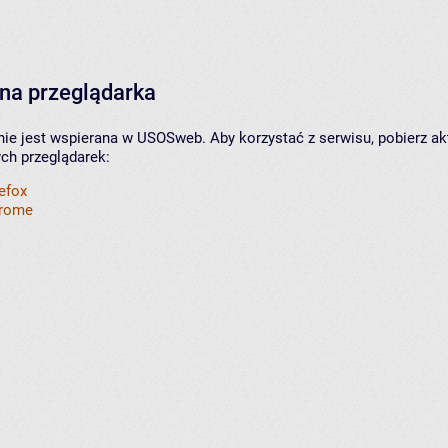
na przeglądarka
nie jest wspierana w USOSweb. Aby korzystać z serwisu, pobierz ak
ych przeglądarek:
refox
hrome