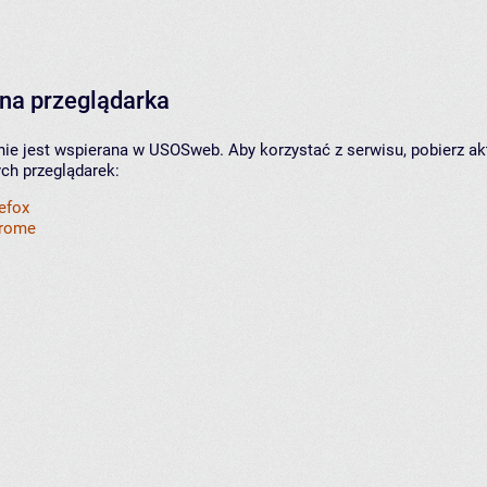
na przeglądarka
nie jest wspierana w USOSweb. Aby korzystać z serwisu, pobierz ak
ych przeglądarek:
refox
hrome