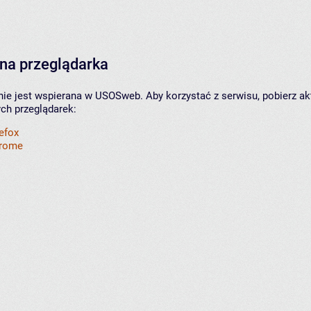
na przeglądarka
nie jest wspierana w USOSweb. Aby korzystać z serwisu, pobierz ak
ych przeglądarek:
refox
hrome