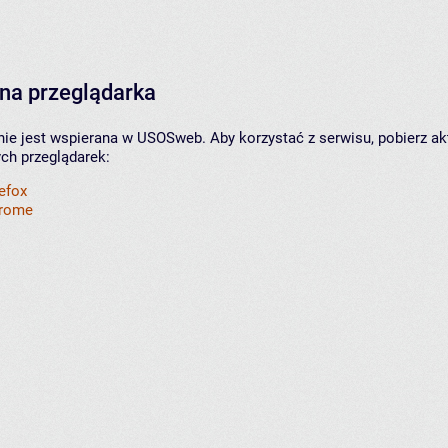
na przeglądarka
nie jest wspierana w USOSweb. Aby korzystać z serwisu, pobierz ak
ych przeglądarek:
refox
hrome