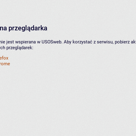
na przeglądarka
nie jest wspierana w USOSweb. Aby korzystać z serwisu, pobierz ak
ych przeglądarek:
refox
hrome