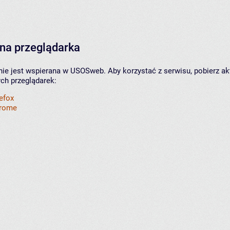
na przeglądarka
nie jest wspierana w USOSweb. Aby korzystać z serwisu, pobierz ak
ych przeglądarek:
refox
hrome